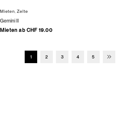
Mieten
,
Zelte
Gemini II
Mieten ab CHF 19.00
1
2
3
4
5
Wir bedienen keine Laufkundschaft und unangemeldete
Vertreterbesuche.
Schneiderei
Mieten
Versand
Mieten statt kaufen
Gore-Tex
Bestellung, Lieferung &