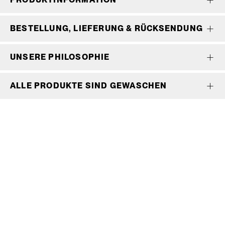
BESTELLUNG, LIEFERUNG & RÜCKSENDUNG
UNSERE PHILOSOPHIE
ALLE PRODUKTE SIND GEWASCHEN
Wir bedienen keine Laufkundschaft und unangemeldete
Vertreterbesuche.
Schneiderei
Mieten
Versand
Mieten statt kaufen
Gore-Tex
Bestellung, Lieferung &