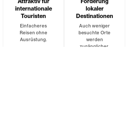
Attraktiv für
Förderung
internationale
lokaler
Touristen
Destinationen
Einfacheres
Auch weniger
Reisen ohne
besuchte Orte
Ausrüstung.
werden
zugänglicher.
Qualität
Platzersparnis
Hochwertige
Mehr Raum für
Ausrüstung für
persönliche
sichere Abenteuer.
Gegenstände