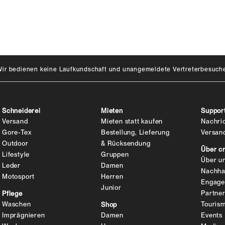
Wir bedienen keine Laufkundschaft und unangemeldete Vertreterbesuche
Schneiderei
Mieten
Suppor
Versand
Mieten statt kaufen
Nachri
Gore-Tex
Bestellung, Lieferung
Versan
Outdoor
& Rücksendung
Über c
Lifestyle
Gruppen
Über u
Leder
Damen
Nachhal
Motosport
Herren
Engag
Junior
Partne
Pflege
Waschen
Touris
Shop
Imprägnieren
Damen
Events