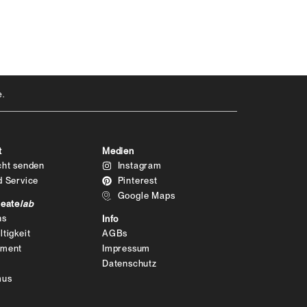
.
t
Medien
cht senden
Instagram
d Service
Pinterest
Google Maps
reate
lab
ns
Info
tigkeit
AGBs
ement
Impressum
r
Datenschutz
mus