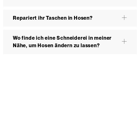
Repariert ihr Taschen in Hosen?
Wo finde ich eine Schneiderei in meiner
Nähe, um Hosen ändern zu lassen?
Wir bedienen keine Laufkundschaft und unangemeldete
Vertreterbesuche.
Schneiderei
Mieten
Versand
Mieten statt kaufen
Gore-Tex
Bestellung, Lieferung &
Outdoor
Rücksendung
Lifestyle
Gruppen