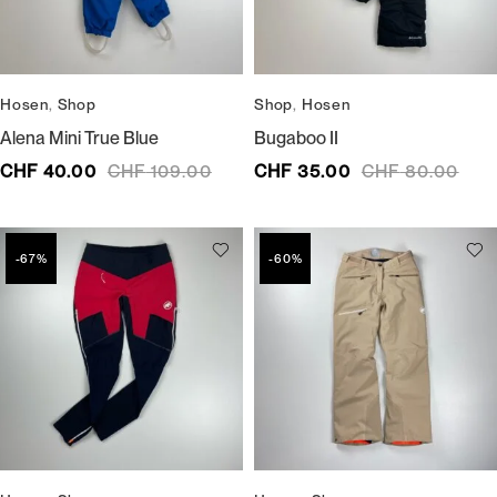
Hosen
,
Shop
Shop
,
Hosen
Alena Mini True Blue
Bugaboo II
CHF
40.00
CHF
109.00
CHF
35.00
CHF
80.00
-67%
-60%