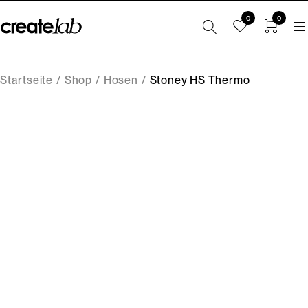
0
0
Startseite
/
Shop
/
Hosen
/
Stoney HS Thermo
-60%