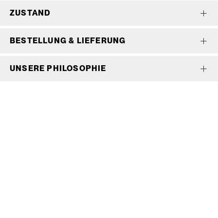
ZUSTAND
BESTELLUNG & LIEFERUNG
UNSERE PHILOSOPHIE
Wir bedienen keine Laufkundschaft und unangemeldete
Vertreterbesuche.
Schneiderei
Mieten
Versand
Mieten statt kaufen
Gore-Tex
Bestellung, Lieferung &
Outdoor
Rücksendung