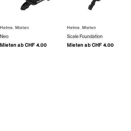
Helme
,
Mieten
Helme
,
Mieten
Neo
Scale Foundation
Mieten ab CHF 4.00
Mieten ab CHF 4.00
Wir bedienen keine Laufkundschaft und unangemeldete
Vertreterbesuche.
Schneiderei
Mieten
Versand
Mieten statt kaufen
Gore-Tex
Bestellung, Lieferung &
Outdoor
Rücksendung