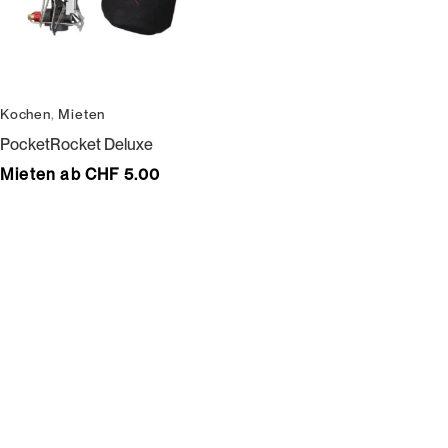
Kochen
,
Mieten
PocketRocket Deluxe
Mieten ab CHF 5.00
Wir bedienen keine Laufkundschaft und unangemeldete
Vertreterbesuche.
Schneiderei
Mieten
Versand
Mieten statt kaufen
Gore-Tex
Bestellung, Lieferung &