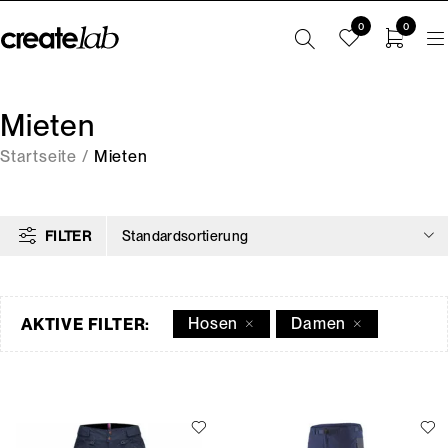
0
0
Mieten
Startseite
/
Mieten
FILTER
Standardsortierung
Hosen
Damen
AKTIVE FILTER: