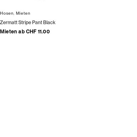
Hosen
,
Mieten
Zermatt Stripe Pant Black
Mieten ab CHF 11.00
Wir bedienen keine Laufkundschaft und unangemeldete
Vertreterbesuche.
Schneiderei
Mieten
Versand
Mieten statt kaufen
Gore-Tex
Bestellung, Lieferung &
Outdoor
Rücksendung
Lifestyle
Gruppen
Leder
Damen
Motosport
Herren