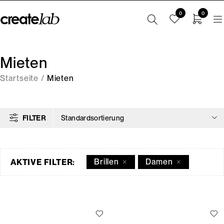
0
0
Mieten
Startseite
/
Mieten
FILTER
Standardsortierung
Brillen
Damen
AKTIVE FILTER: