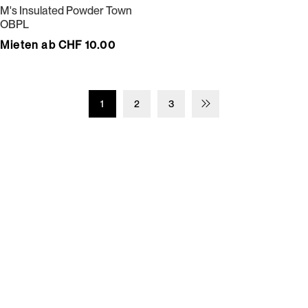
M's Insulated Powder Town
OBPL
Mieten ab CHF 10.00
1
2
3
Wir bedienen keine Laufkundschaft und unangemeldete
Vertreterbesuche.
Schneiderei
Mieten
Versand
Mieten statt kaufen
Gore-Tex
Bestellung, Lieferung &
Outdoor
Rücksendung