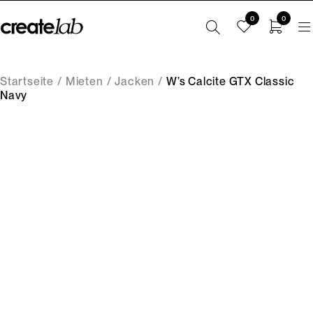
0
0
Startseite
/
Mieten
/
Jacken
/
W’s Calcite GTX Classic
Navy