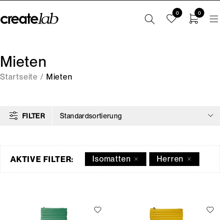
0
0
Mieten
Startseite
/
Mieten
FILTER
Standardsortierung
Isomatten
Herren
AKTIVE FILTER: