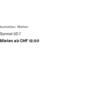
Isomatten
,
Mieten
Synmat 3D 7
Mieten ab CHF 12.00
Wir bedienen keine Laufkundschaft und unangemeldete
Vertreterbesuche.
Schneiderei
Mieten
Versand
Mieten statt kaufen
Gore-Tex
Bestellung, Lieferung &