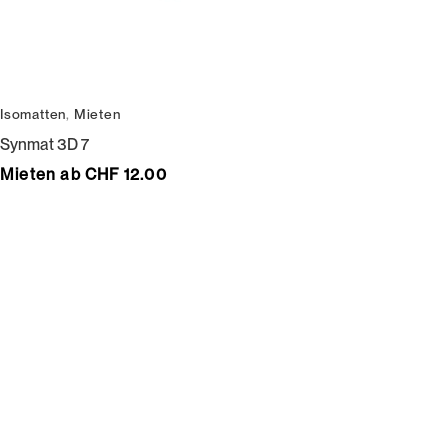
Isomatten
,
Mieten
Synmat 3D 7
Mieten ab CHF 12.00
Wir bedienen keine Laufkundschaft und unangemeldete
Vertreterbesuche.
Schneiderei
Mieten
Versand
Mieten statt kaufen
Gore-Tex
Bestellung, Lieferung &