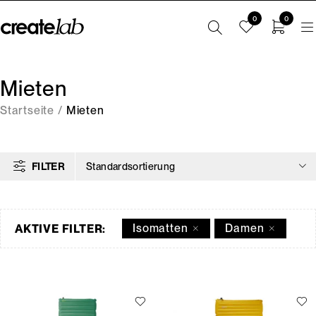
0
0
Mieten
Startseite
/
Mieten
FILTER
Standardsortierung
Isomatten
Damen
AKTIVE FILTER: