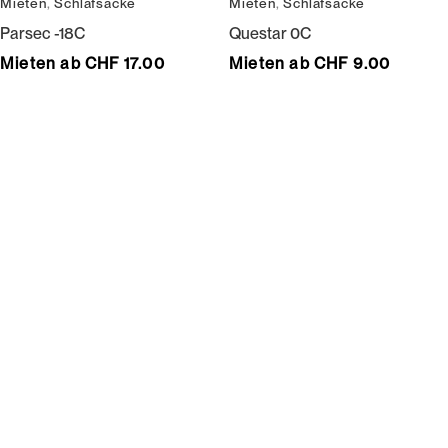
Mieten
,
Schlafsäcke
Mieten
,
Schlafsäcke
Parsec -18C
Questar 0C
Mieten ab CHF 17.00
Mieten ab CHF 9.00
Wir bedienen keine Laufkundschaft und unangemeldete
Vertreterbesuche.
Schneiderei
Mieten
Versand
Mieten statt kaufen
Gore-Tex
Bestellung, Lieferung &
Outdoor
Rücksendung
Lifestyle
Gruppen
Leder
Damen
Motosport
Herren
Junior
Pflege