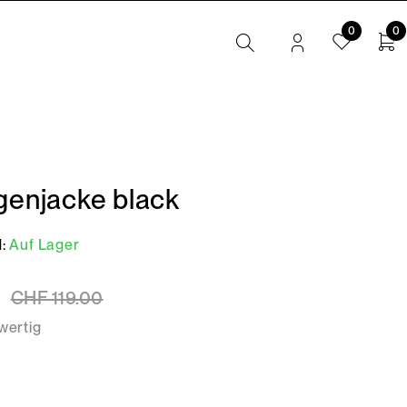
0
0
genjacke black
:
Auf Lager
CHF
119.00
ertig