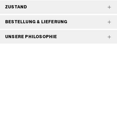
ZUSTAND
BESTELLUNG & LIEFERUNG
UNSERE PHILOSOPHIE
Wir bedienen keine Laufkundschaft und unangemeldete
Vertreterbesuche.
Schneiderei
Mieten
Versand
Mieten statt kaufen
Gore-Tex
Bestellung, Lieferung &
Outdoor
Rücksendung