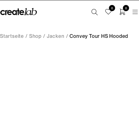
0
0
Startseite
/
Shop
/
Jacken
/
Convey Tour HS Hooded
-61%