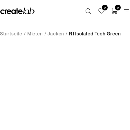
0
0
Startseite
/
Mieten
/
Jacken
/
R1 Isolated Tech Green