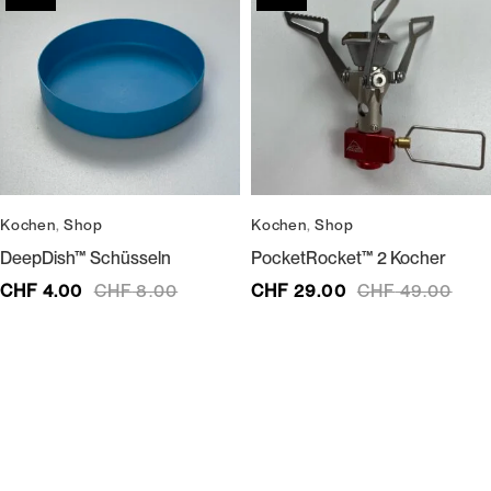
Kochen
,
Shop
Kochen
,
Shop
DeepDish™ Schüsseln
PocketRocket™ 2 Kocher
CHF
4.00
CHF
8.00
CHF
29.00
CHF
49.00
Wir bedienen keine Laufkundschaft und unangemeldete
Vertreterbesuche.