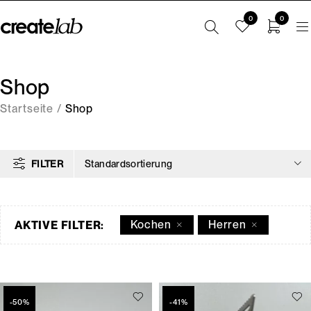
0
0
Shop
Startseite
/
Shop
FILTER
Standardsortierung
Kochen
Herren
AKTIVE FILTER:
-50%
-41%