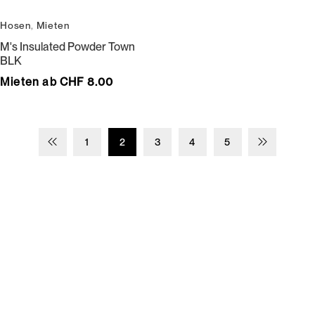
Hosen
,
Mieten
M's Insulated Powder Town
BLK
Mieten ab CHF 8.00
1
2
3
4
5
Wir bedienen keine Laufkundschaft und unangemeldete
Vertreterbesuche.
Schneiderei
Mieten
Versand
Mieten statt kaufen